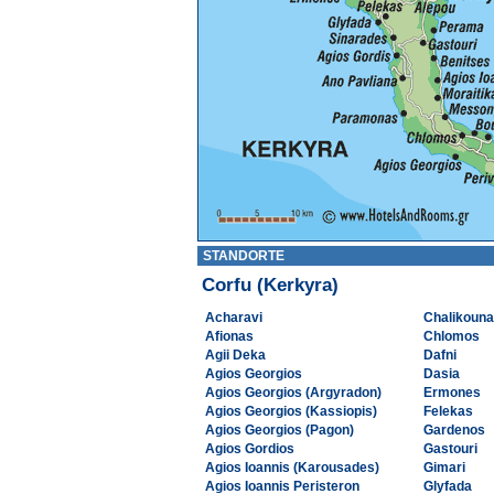
STANDORTE
Corfu (Kerkyra)
Acharavi
Chalikoun
Afionas
Chlomos
Agii Deka
Dafni
Agios Georgios
Dasia
Agios Georgios (Argyradon)
Ermones
Agios Georgios (Kassiopis)
Felekas
Agios Georgios (Pagon)
Gardenos
Agios Gordios
Gastouri
Agios Ioannis (Karousades)
Gimari
Agios Ioannis Peristeron
Glyfada