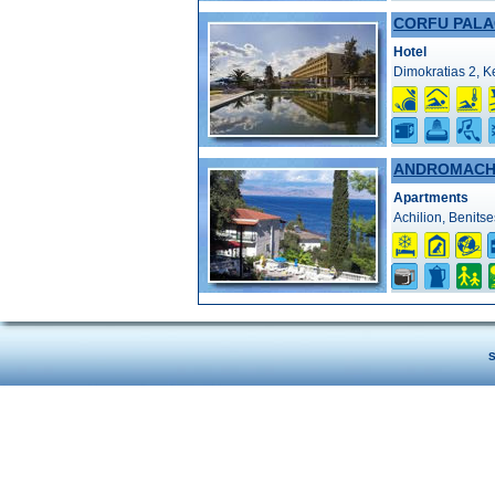
CORFU PALA
Hotel
Dimokratias 2, K
ANDROMACHE
Apartments
Achilion, Benitse
S