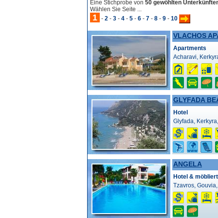
Eine Stichprobe von
50 gewöhlten Unterkünfte
Wählen Sie Seite ...
1
-
2
-
3
-
4
-
5
-
6
-
7
-
8
-
9
-
10
VLACHOS A
Apartments
Acharavi, Kerkyr
GLYFADA BE
Hotel
Glyfada, Kerkyra
ANGELA
Hotel & möblier
Tzavros, Gouvia,