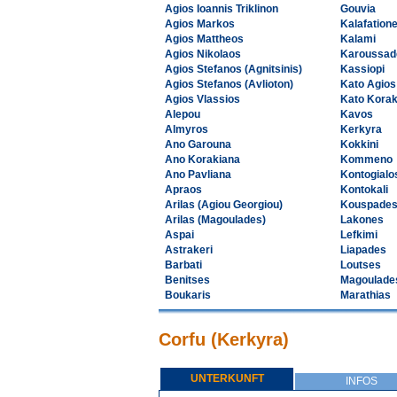
Agios Ioannis Triklinon
Gouvia
Agios Markos
Kalafation
Agios Mattheos
Kalami
Agios Nikolaos
Karoussad
Agios Stefanos (Agnitsinis)
Kassiopi
Agios Stefanos (Avlioton)
Kato Agio
Agios Vlassios
Kato Korak
Alepou
Kavos
Almyros
Kerkyra
Ano Garouna
Kokkini
Ano Korakiana
Kommeno
Ano Pavliana
Kontogialo
Apraos
Kontokali
Arilas (Agiou Georgiou)
Kouspade
Arilas (Magoulades)
Lakones
Aspai
Lefkimi
Astrakeri
Liapades
Barbati
Loutses
Benitses
Magoulade
Boukaris
Marathias
Corfu (Kerkyra)
UNTERKUNFT
INFOS