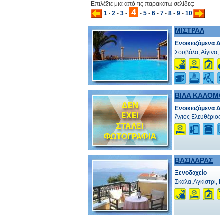
Επιλέξτε μια από τις παρακάτω σελίδες:
4
1
-
2
-
3
-
-
5
-
6
-
7
-
8
-
9
-
10
ΜΙΣΤΡΑΛ
Ενοικιαζόμενα 
Σουβάλα, Αίγινα,
ΒΙΛΑ ΚΑΛΟΜ
Ενοικιαζόμενα 
Άγιος Ελευθέριος
ΒΑΣΙΛΑΡΑΣ
Ξενοδοχείο
Σκάλα, Αγκίστρι,