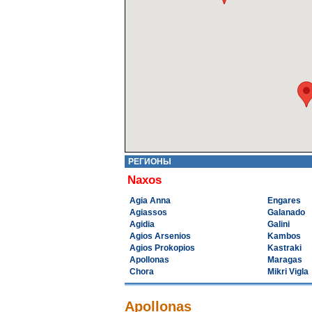
РЕГИОНЫ
Naxos
Agia Anna
Engares
Agiassos
Galanado
Agidia
Galini
Agios Arsenios
Kambos
Agios Prokopios
Kastraki
Apollonas
Maragas
Chora
Mikri Vigla
Apollonas