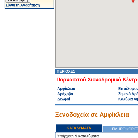
Σύνθετη Αναζήτηση
ΠΕΡΙΟΧΕΣ
Παρνασσού Χιονοδρομικό Κέντρ
Αμφίκλεια
Επτάλοφο
Αράχοβα
Ζεμενό Αρ
Δελφοί
Καλύβια Λι
Ξενοδοχεία σε Αμφίκλεια
ΚΑΤΑΛΥΜΑΤΑ
ΠΛΗΡΟΦΟΡΙΕ
Υπάρχουν
9 καταλύματα
.