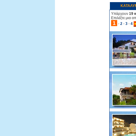
ΚΑΤΑΛΥ
Υπάρχουν
19 
Επιλέξτε μια α
1
-
2
-
3
-
4