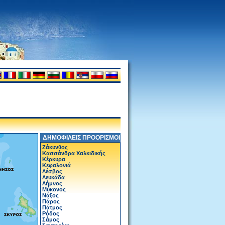
ΔΗΜΟΦΙΛΕΙΣ ΠΡΟΟΡΙΣΜΟΙ
Ζάκυνθος
Κασσάνδρα Χαλκιδικής
Κέρκυρα
Κεφαλονιά
Λέσβος
Λευκάδα
Λήμνος
Μύκονος
Νάξος
Πάρος
Πάτμος
Ρόδος
Σάμος