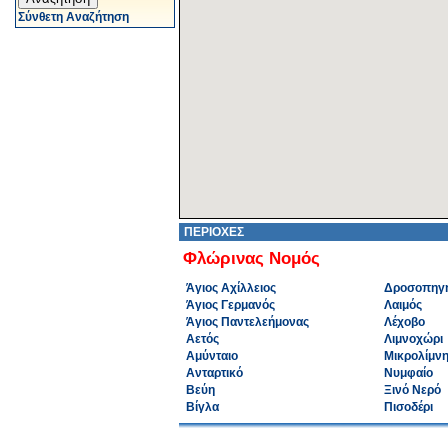
Σύνθετη Αναζήτηση
ΠΕΡΙΟΧΕΣ
Φλώρινας Νομός
Άγιος Αχίλλειος
Δροσοπηγ
Άγιος Γερμανός
Λαιμός
Άγιος Παντελεήμονας
Λέχοβο
Αετός
Λιμνοχώρι
Αμύνταιο
Μικρολίμν
Ανταρτικό
Νυμφαίο
Βεύη
Ξινό Νερό
Βίγλα
Πισοδέρι