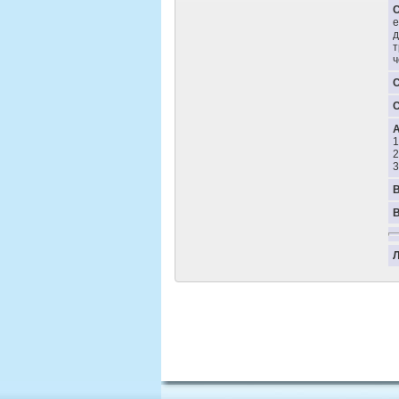
е
д
т
ч
1
2
3
В
B
Л