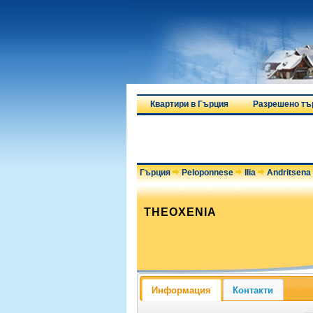
Квартири в Гърция
Разрешено тъ
Гърция
Peloponnese
Ilia
Andritsena
THEOXENIA
Информация
Контакти