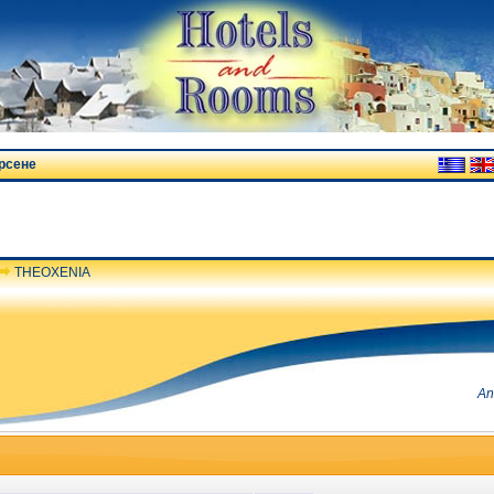
рсене
THEOXENIA
An