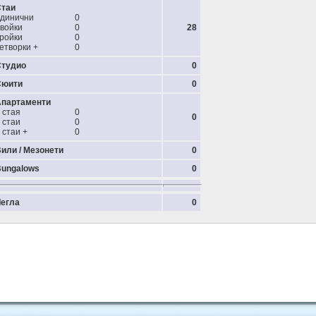
Стаи
динични
0
войки
0
28
ройки
0
етворки +
0
Студио
0
Сюити
0
Апартаменти
 стая
0
0
 стаи
0
 стаи +
0
или / Мезонети
0
ungalows
0
егла
0