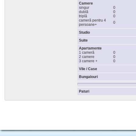
Camere
singur
0
dublă
0
triplă
0
cameră pentru 4
0
persoane+
Studio
Suite
Apartamente
1 cameră
0
2 camere
0
3 camere +
0
Vile / Case
Bungalouri
Paturi