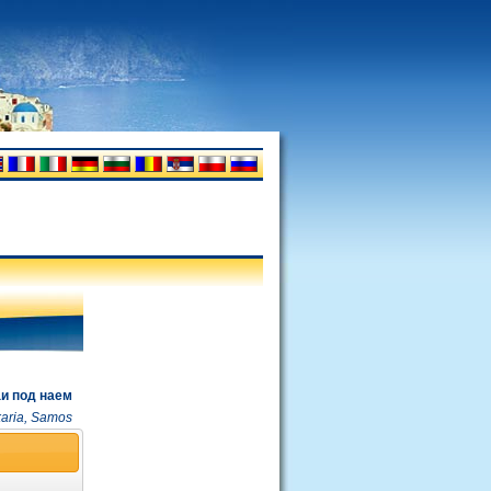
и под наем
karia, Samos