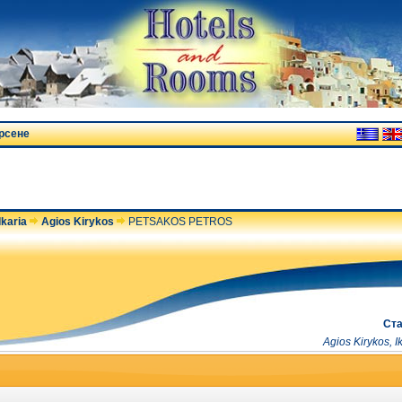
рсене
Ikaria
Agios Kirykos
PETSAKOS PETROS
Ста
Agios Kirykos, I