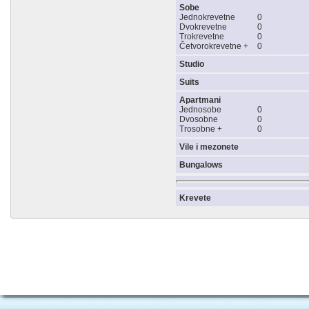
Sobe
Jednokrevetne
0
Dvokrevetne
0
Trokrevetne
0
Četvorokrevetne +
0
Studio
Suits
Apartmani
Jednosobe
0
Dvosobne
0
Trosobne +
0
Vile i mezonete
Bungalows
Krevete