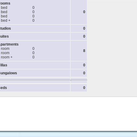
Rooms
 bed
0
 bed
0
0
 bed
0
 bed +
0
tudios
0
uites
0
partments
 room
0
8
 room
0
 room +
0
illas
0
ungalows
0
Beds
0