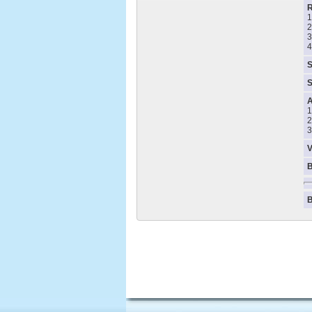
1
2
3
4
S
S
A
1
2
3
V
B