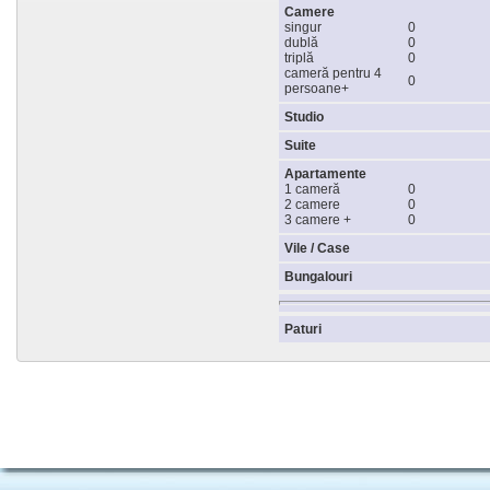
Camere
singur
0
dublă
0
triplă
0
cameră pentru 4
0
persoane+
Studio
Suite
Apartamente
1 cameră
0
2 camere
0
3 camere +
0
Vile / Case
Bungalouri
Paturi