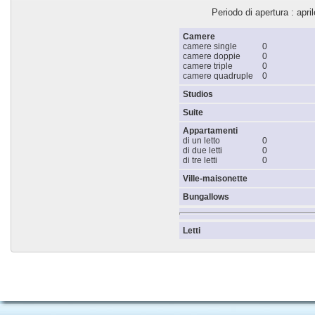
Periodo di apertura : april
Camere
camere single
0
camere doppie
0
camere triple
0
camere quadruple
0
Studios
Suite
Appartamenti
di un letto
0
di due letti
0
di tre letti
0
Ville-maisonette
Bungallows
Letti