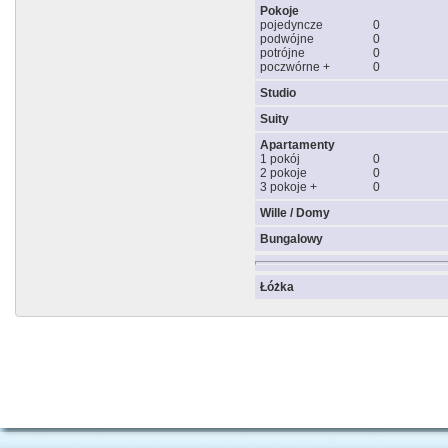
Pokoje
pojedyncze
0
podwójne
0
potrójne
0
poczwórne +
0
Studio
Suity
Apartamenty
1 pokój
0
2 pokoje
0
3 pokoje +
0
Wille / Domy
Bungalowy
Łóżka