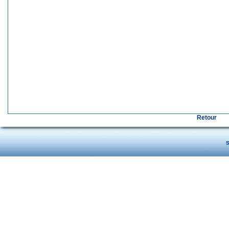
Retour
S