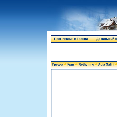
Проживание в Греции
Детальный п
Греция
Крит
Rethymno
Agia Galini