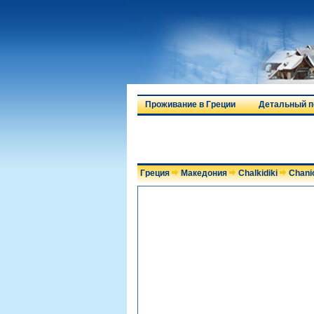
Проживание в Греции
Детальный п
Греция
Македония
Chalkidiki
Chanio