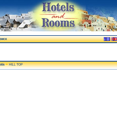
оиск
tis
HILL TOP