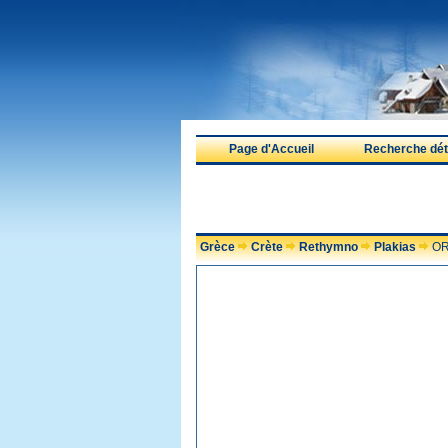
Page d'Accueil
Recherche déta
Grèce
Crète
Rethymno
Plakias
OR