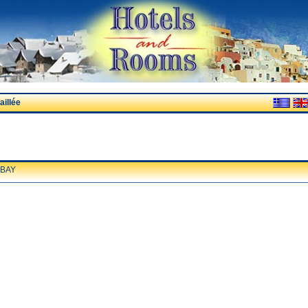
illée
 BAY