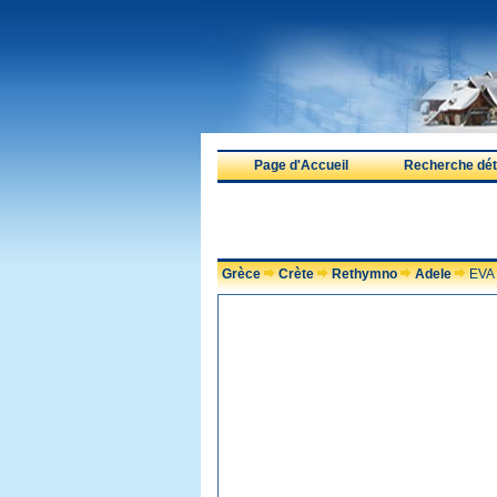
Page d'Accueil
Recherche déta
Grèce
Crète
Rethymno
Adele
EVA