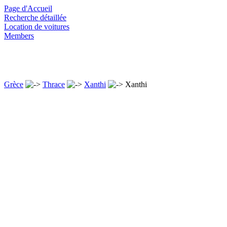
Page d'Accueil
Recherche détaillée
Location de voitures
Members
Grèce
Thrace
Xanthi
Xanthi