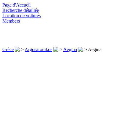
Page d'Accueil
Recherche détaillée
Location de voitures
Members
Grèce
Argosaronikos
Aegina
Aegina