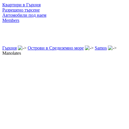
Квартири в Гърция
Разрешено търсене
Автомобили под наем
Members
Гърция
Острови в Средиземно море
Samos
Manolates